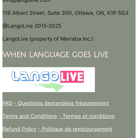
info@langolive.com
116 Albert Street, Suite 300, Ottawa, ON, K1P 5G3
@LangoLive 2015-2025
LangoLive (property of Merraba Inc.)
When Language goes Live
FAQ
- Questions demandées fréquemment
Terms and Conditions
- Termes et conditions
Refund Policy
- Politique de remboursement