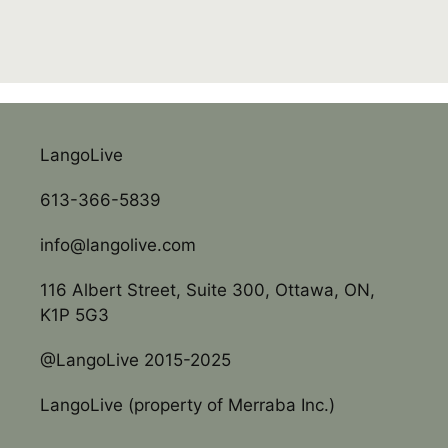
LangoLive
613-366-5839
info@langolive.com
116 Albert Street, Suite 300, Ottawa, ON,
K1P 5G3
@LangoLive 2015-2025
LangoLive (property of Merraba Inc.)