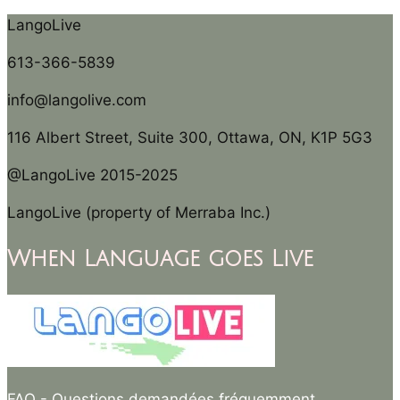
LangoLive
613-366-5839
info@langolive.com
116 Albert Street, Suite 300, Ottawa, ON, K1P 5G3
@LangoLive 2015-2025
LangoLive (property of Merraba Inc.)
When Language goes Live
FAQ
- Questions demandées fréquemment