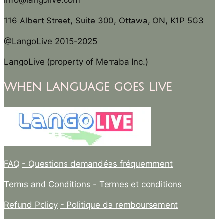
info@langolive.com
116 Albert Street, Suite 300, Ottawa, ON, K1P 5G3
@LangoLive 2015-2025
LangoLive (property of Merraba Inc.)
When Language goes Live
FAQ
- Questions demandées fréquemment
Terms and Conditions
- Termes et conditions
Refund Policy
- Politique de remboursement