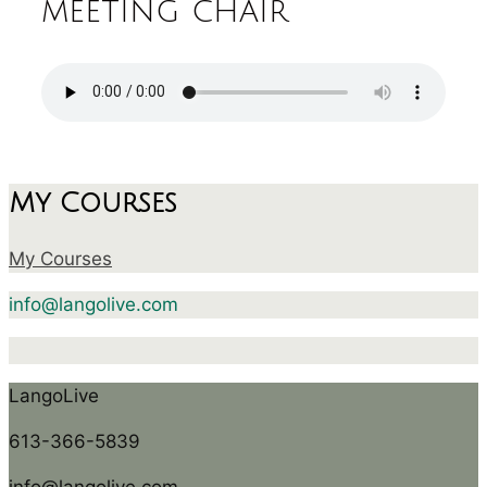
meeting chair
My Courses
My Courses
info@langolive.com
LangoLive
613-366-5839