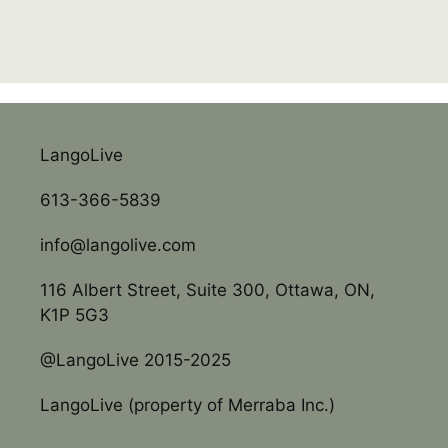
LangoLive
613-366-5839
info@langolive.com
116 Albert Street, Suite 300, Ottawa, ON,
K1P 5G3
@LangoLive 2015-2025
LangoLive (property of Merraba Inc.)