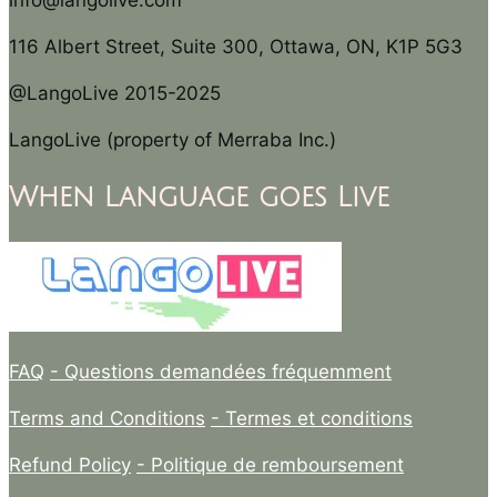
info@langolive.com
116 Albert Street, Suite 300, Ottawa, ON, K1P 5G3
@LangoLive 2015-2025
LangoLive (property of Merraba Inc.)
When Language goes Live
FAQ
- Questions demandées fréquemment
Terms and Conditions
- Termes et conditions
Refund Policy
- Politique de remboursement