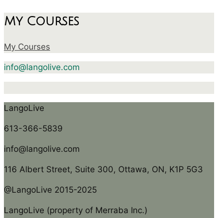
My Courses
My Courses
info@langolive.com
LangoLive
613-366-5839
info@langolive.com
116 Albert Street, Suite 300, Ottawa, ON, K1P 5G3
@LangoLive 2015-2025
LangoLive (property of Merraba Inc.)