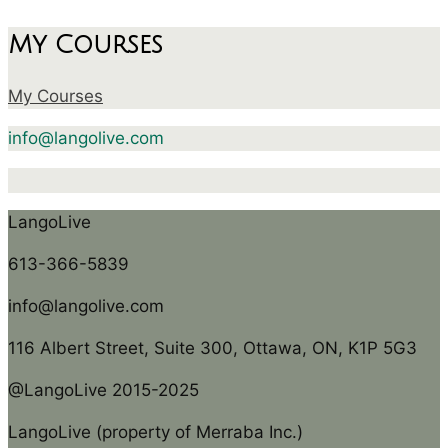
My Courses
My Courses
info@langolive.com
LangoLive
613-366-5839
info@langolive.com
116 Albert Street, Suite 300, Ottawa, ON, K1P 5G3
@LangoLive 2015-2025
LangoLive (property of Merraba Inc.)