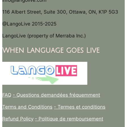
info@langolive.com
116 Albert Street, Suite 300, Ottawa, ON, K1P 5G3
@LangoLive 2015-2025
LangoLive (property of Merraba Inc.)
When Language goes Live
FAQ
- Questions demandées fréquemment
Terms and Conditions
- Termes et conditions
Refund Policy
- Politique de remboursement