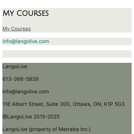
My Courses
My Courses
info@langolive.com
LangoLive
613-366-5839
info@langolive.com
116 Albert Street, Suite 300, Ottawa, ON, K1P 5G3
@LangoLive 2015-2025
LangoLive (property of Merraba Inc.)