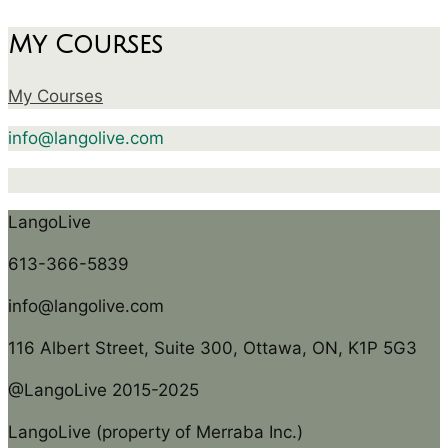
My Courses
My Courses
info@langolive.com
LangoLive
613-366-5839
info@langolive.com
116 Albert Street, Suite 300, Ottawa, ON, K1P 5G3
@LangoLive 2015-2025
LangoLive (property of Merraba Inc.)