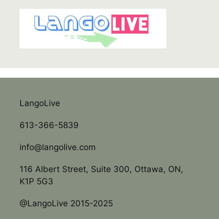
LangoLive
613-366-5839
info@langolive.com
116 Albert Street, Suite 300, Ottawa, ON,
K1P 5G3
@LangoLive 2015-2025