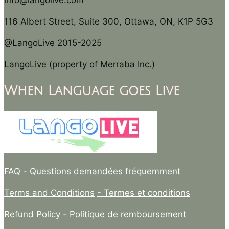
info@langolive.com
116 Albert Street, Suite 300, Ottawa, ON, K1P 5G3
@LangoLive 2015-2025
LangoLive (property of Merraba Inc.)
When Language goes Live
FAQ
- Questions demandées fréquemment
Terms and Conditions
- Termes et conditions
Refund Policy
- Politique de remboursement