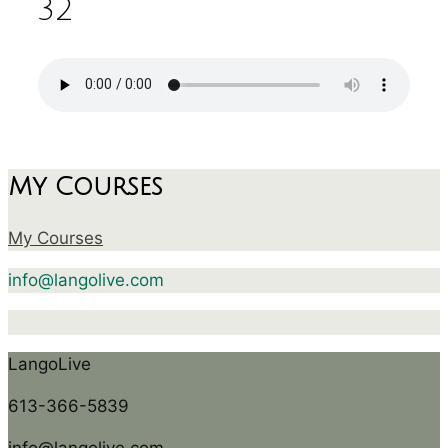
32
My Courses
My Courses
info@langolive.com
LangoLive
613-366-5839