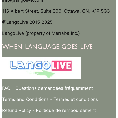
info@langolive.com
116 Albert Street, Suite 300, Ottawa, ON, K1P 5G3
@LangoLive 2015-2025
LangoLive (property of Merraba Inc.)
When Language goes Live
FAQ
- Questions demandées fréquemment
Terms and Conditions
- Termes et conditions
Refund Policy
- Politique de remboursement