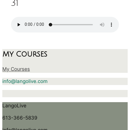
31
My Courses
My Courses
info@langolive.com
LangoLive
613-366-5839