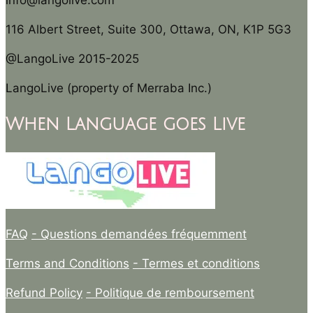
info@langolive.com
116 Albert Street, Suite 300, Ottawa, ON, K1P 5G3
@LangoLive 2015-2025
LangoLive (property of Merraba Inc.)
When Language goes Live
FAQ
- Questions demandées fréquemment
Terms and Conditions
- Termes et conditions
Refund Policy
- Politique de remboursement