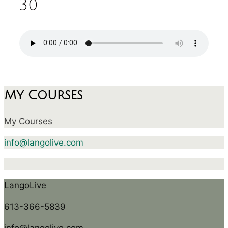
30
My Courses
My Courses
info@langolive.com
LangoLive
613-366-5839