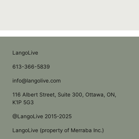
LangoLive
613-366-5839
info@langolive.com
116 Albert Street, Suite 300, Ottawa, ON,
K1P 5G3
@LangoLive 2015-2025
LangoLive (property of Merraba Inc.)