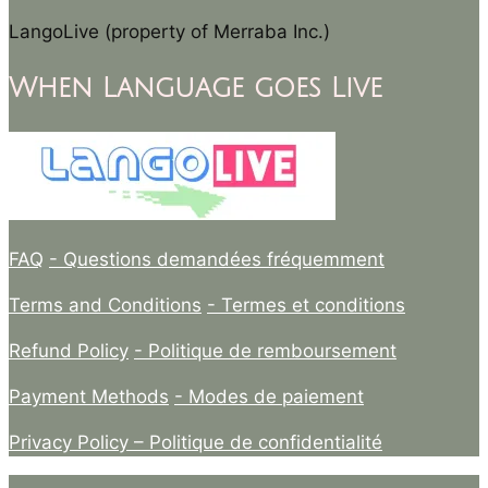
LangoLive (property of Merraba Inc.)
When Language goes Live
FAQ
- Questions demandées fréquemment
Terms and Conditions
- Termes et conditions
Refund Policy
- Politique de remboursement
Payment Methods
- Modes de paiement
Privacy Policy –
Politique de confidentialité