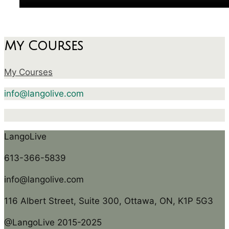
My Courses
My Courses
info@langolive.com
LangoLive
613-366-5839
info@langolive.com
116 Albert Street, Suite 300, Ottawa, ON, K1P 5G3
@LangoLive 2015-2025