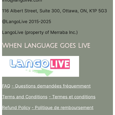
info@langolive.com
116 Albert Street, Suite 300, Ottawa, ON, K1P 5G3
@LangoLive 2015-2025
LangoLive (property of Merraba Inc.)
When Language goes Live
FAQ
- Questions demandées fréquemment
Terms and Conditions
- Termes et conditions
Refund Policy
- Politique de remboursement