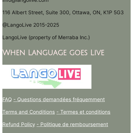
info@langolive.com
116 Albert Street, Suite 300, Ottawa, ON, K1P 5G3
@LangoLive 2015-2025
LangoLive (property of Merraba Inc.)
When Language goes Live
FAQ
- Questions demandées fréquemment
Terms and Conditions
- Termes et conditions
Refund Policy
- Politique de remboursement