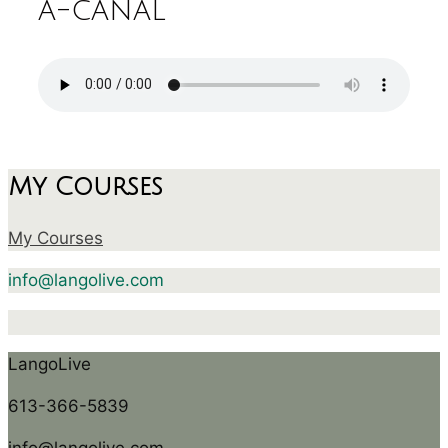
a-canal
My Courses
My Courses
info@langolive.com
LangoLive
613-366-5839