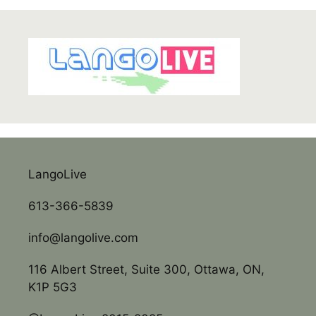
LangoLive
613-366-5839
info@langolive.com
116 Albert Street, Suite 300, Ottawa, ON,
K1P 5G3