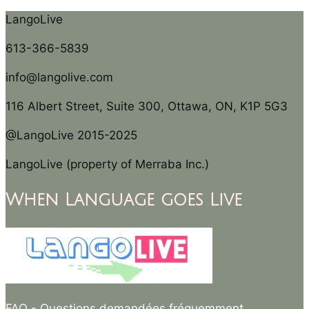
LangoLive
613-366-5839
info@langolive.com
116 Albert Street, Suite 300, Ottawa, ON, K1P 5G3
@LangoLive 2015-2025
LangoLive (property of Merraba Inc.)
When Language goes Live
FAQ
- Questions demandées fréquemment