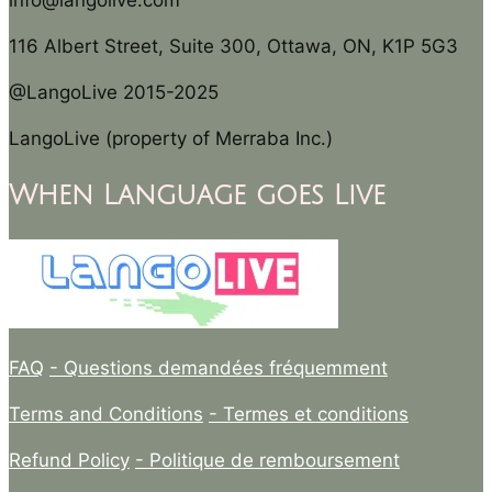
info@langolive.com
116 Albert Street, Suite 300, Ottawa, ON, K1P 5G3
@LangoLive 2015-2025
LangoLive (property of Merraba Inc.)
When Language goes Live
FAQ
- Questions demandées fréquemment
Terms and Conditions
- Termes et conditions
Refund Policy
- Politique de remboursement