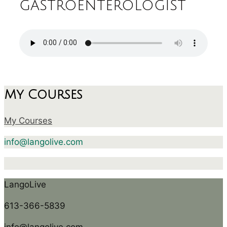
gastroenterologist
My Courses
My Courses
info@langolive.com
LangoLive
613-366-5839