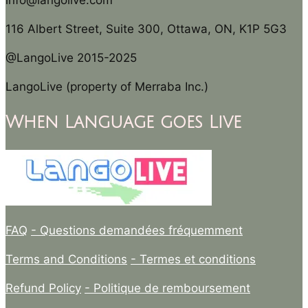
info@langolive.com
116 Albert Street, Suite 300, Ottawa, ON, K1P 5G3
@LangoLive 2015-2025
LangoLive (property of Merraba Inc.)
When Language goes Live
FAQ
- Questions demandées fréquemment
Terms and Conditions
- Termes et conditions
Refund Policy
- Politique de remboursement