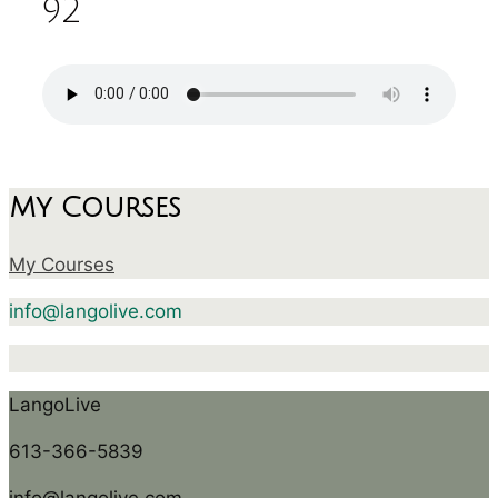
92
My Courses
My Courses
info@langolive.com
LangoLive
613-366-5839