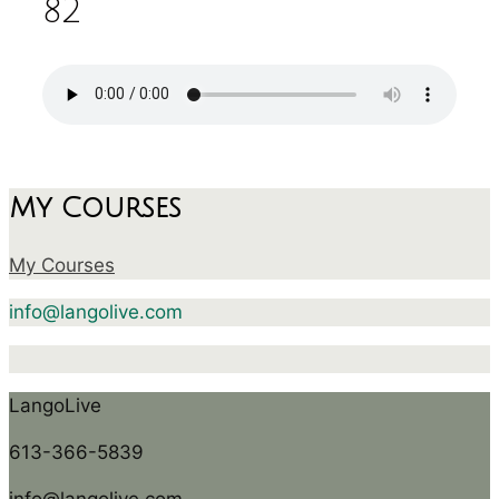
82
My Courses
My Courses
info@langolive.com
LangoLive
613-366-5839