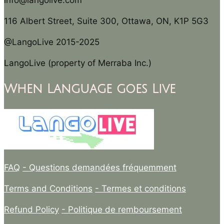
info@langolive.com
116 Albert Street, Suite 300, Ottawa, ON, K1P 5G3
@LangoLive 2015-2025
LangoLive (property of Merraba Inc.)
When Language goes Live
FAQ
- Questions demandées fréquemment
Terms and Conditions
- Termes et conditions
Refund Policy
- Politique de remboursement