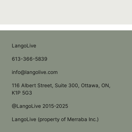
LangoLive
613-366-5839
info@langolive.com
116 Albert Street, Suite 300, Ottawa, ON,
K1P 5G3
@LangoLive 2015-2025
LangoLive (property of Merraba Inc.)