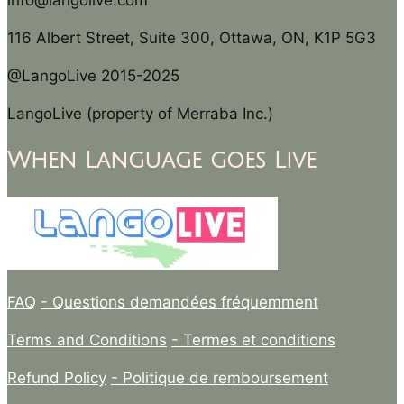
info@langolive.com
116 Albert Street, Suite 300, Ottawa, ON, K1P 5G3
@LangoLive 2015-2025
LangoLive (property of Merraba Inc.)
When Language goes Live
FAQ
- Questions demandées fréquemment
Terms and Conditions
- Termes et conditions
Refund Policy
- Politique de remboursement