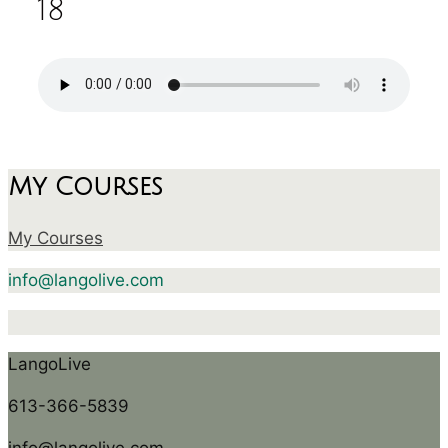
18
My Courses
My Courses
info@langolive.com
LangoLive
613-366-5839